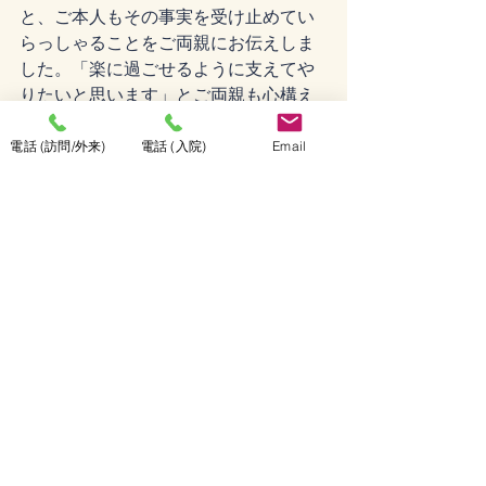
と、ご本人もその事実を受け止めてい
らっしゃることをご両親にお伝えしま
した。「楽に過ごせるように支えてや
りたいと思います」とご両親も心構え
ができているご様子でした。
それから一週間後、Cさんはご自宅で息
電話 (訪問/外来)
電話 (入院)
Email
を引き取られました。ご主人は「最期
まで自宅で、家族みんなで介護ができ
て良かったのかな。入院していたら
（コロナで面会自粛だったから）会え
なかっただろうし」と沈痛な面持ちな
がらも、最期の時間を全うされたよう
でした。Cさんを介護されたご経験が、
これからの人生においてご家族みなさ
まの支えとなることを祈るばかりで
す。
（この記事は事実を元に再編集してい