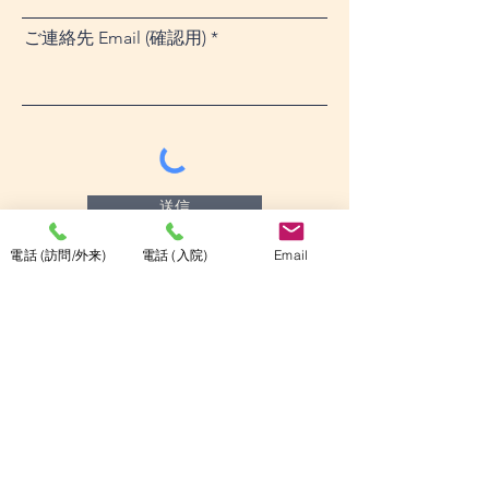
ご連絡先 Email (確認用)
送信
電話 (訪問/外来)
電話 (入院)
Email
運営：医療法人社団 楓の風
施設名：在宅療養支援クリニック かえでの風
施設名：在宅療養支援クリニック かえでの風 有床診療所