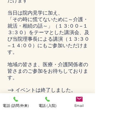
だけます
当日は院内見学に加え、
「その時に慌てないために～介護・
就活・相続の話～」（１３:００−１
３:３０）をテーマとした講演会、及
び当院理事長による講演（１３:３０
−１４:００）にもご参加いただけま
す。
地域の皆さま、医療・介護関係者の
皆さまのご参加をお待ちしておりま
す。
--> イベントは終了しました。
当日の内容は後日ブログでご紹介し
ます。ご参加ありがとうございまし
電話 (訪問/外来)
電話 (入院)
Email
た。
Previous
Next