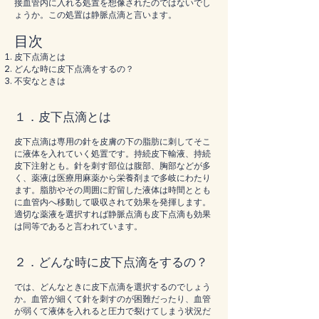
接血管内に入れる処置を想像されたのではないでし
ょうか。この処置は静脈点滴と言います。
目次
皮下点滴とは
どんな時に皮下点滴をするの？
不安なときは
１．皮下点滴とは
皮下点滴は専用の針を皮膚の下の脂肪に刺してそこ
に液体を入れていく処置です。持続皮下輸液、持続
皮下注射とも。針を刺す部位は腹部、胸部などが多
く、薬液は医療用麻薬から栄養剤まで多岐にわたり
ます。脂肪やその周囲に貯留した液体は時間ととも
に血管内へ移動して吸収されて効果を発揮します。
適切な薬液を選択すれば静脈点滴も皮下点滴も効果
は同等であると言われています。
２．どんな時に皮下点滴をするの？
では、どんなときに皮下点滴を選択するのでしょう
か。血管が細くて針を刺すのが困難だったり、血管
が弱くて液体を入れると圧力で裂けてしまう状況だ