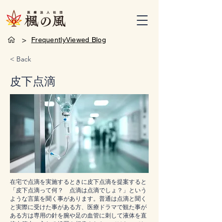
>
FrequentlyViewed Blog
< Back
皮下点滴
在宅で点滴を実施するときに皮下点滴を提案すると
「皮下点滴って何？ 点滴は点滴でしょ？」という
ような言葉を聞く事があります。普通は点滴と聞く
と実際に受けた事がある方、医療ドラマで観た事が
ある方は専用の針を腕や足の血管に刺して液体を直