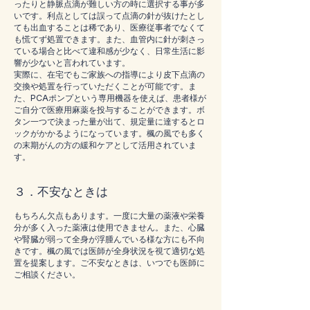
ったりと静脈点滴が難しい方の時に選択する事が多
いです。利点としては誤って点滴の針が抜けたとし
ても出血することは稀であり、医療従事者でなくて
も慌てず処置できます。また、血管内に針が刺さっ
ている場合と比べて違和感が少なく、日常生活に影
響が少ないと言われています。
実際に、在宅でもご家族への指導により皮下点滴の
交換や処置を行っていただくことが可能です。ま
た、PCAポンプという専用機器を使えば、患者様が
ご自分で医療用麻薬を投与することができます。ボ
タン一つで決まった量が出て、規定量に達するとロ
ックがかかるようになっています。楓の風でも多く
の末期がんの方の緩和ケアとして活用されていま
す。
３．不安なときは
もちろん欠点もあります。一度に大量の薬液や栄養
分が多く入った薬液は使用できません。また、心臓
や腎臓が弱って全身が浮腫んでいる様な方にも不向
きです。楓の風では医師が全身状況を視て適切な処
置を提案します。ご不安なときは、いつでも医師に
ご相談ください。