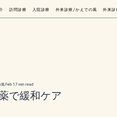
介
訪問診療
入院診療
外来診療/かえでの風
外来診
の風
Feb 1
7 min read
薬で緩和ケア